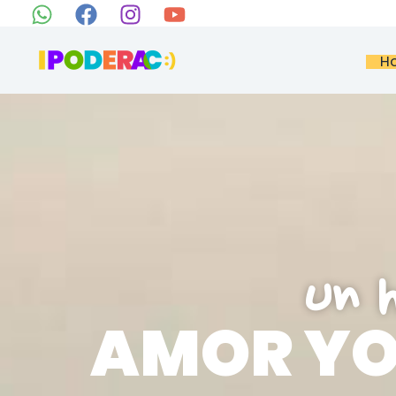
Ir
al
H
contenido
Un 
AMOR Y
O