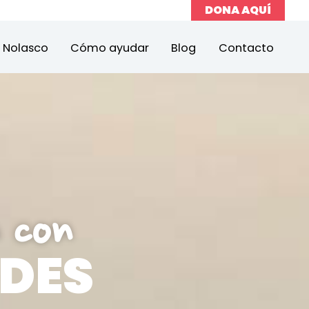
DONA AQUÍ
a Nolasco
Cómo ayudar
Blog
Contacto
 con
DES