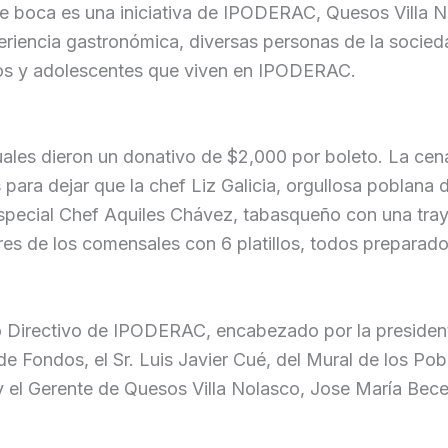
e boca es una iniciativa de IPODERAC, Quesos Villa No
eriencia gastronómica, diversas personas de la soci
iños y adolescentes que viven en IPODERAC.
cuales dieron un donativo de $2,000 por boleto. La cen
 para dejar que la chef Liz Galicia, orgullosa poblana
do especial Chef Aquiles Chávez, tabasqueño con una tr
res de los comensales con 6 platillos, todos preparad
o Directivo de IPODERAC, encabezado por la president
e Fondos, el Sr. Luis Javier Cué, del Mural de los Po
y el Gerente de Quesos Villa Nolasco, Jose María Bece