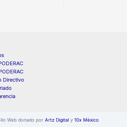
os
IPODERAC
IPODERAC
 Directivo
riado
rencia
ollo Web donado por
Artz Digital
y
10x México