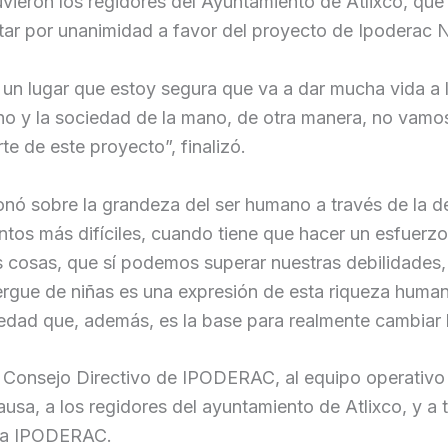
vieron los regidores del Ayuntamiento de Atlixco, qu
tar por unanimidad a favor del proyecto de Ipoderac Ni
 un lugar que estoy segura que va a dar mucha vida a 
rno y la sociedad de la mano, de otra manera, no vamo
te de este proyecto”, finalizó.
ionó sobre la grandeza del ser humano a través de la d
entos más difíciles, cuando tiene que hacer un esfuer
 cosas, que sí podemos superar nuestras debilidades, 
rgue de niñas es una expresión de esta riqueza human
edad que, además, es la base para realmente cambiar 
onsejo Directivo de IPODERAC, al equipo operativo de
ausa, a los regidores del ayuntamiento de Atlixco, y a
ara IPODERAC.