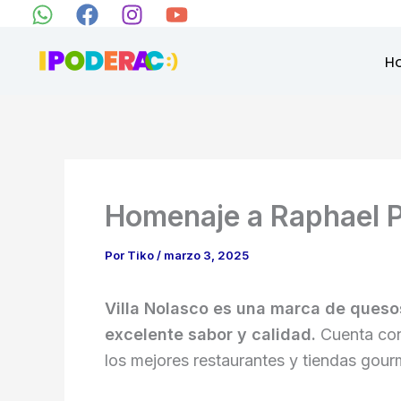
Ir
al
H
contenido
Homenaje a Raphael P
Por
Tiko
/
marzo 3, 2025
Villa Nolasco es una marca de quesos
excelente sabor y calidad.
Cuenta con
los mejores restaurantes y tiendas gourm