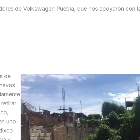
adores de Volkswagen Puebla, que nos apoyaron con la
s de
chavos
iamente
retirar
xco,
 en uno
lixco
ida y