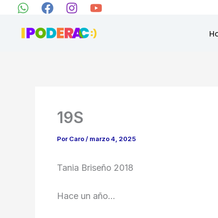
Ir
al
H
contenido
19S
Por
Caro
/
marzo 4, 2025
Tania Briseño 2018
Hace un año…